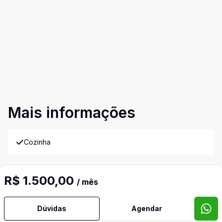
Mais informações
Cozinha
Gradeado
R$ 1.500,00
/ mês
Sala Estar
Dúvidas
Agendar
Video do imóvel