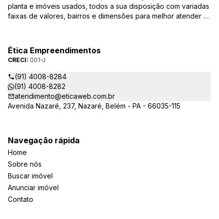
planta e imóveis usados, todos a sua disposição com variadas
faixas de valores, bairros e dimensões para melhor atender as
suas necessidades e anseios. Ao nos procurar, nossos
corretores – credenciados ao CRECI-PA: 001-J – estarão
sempre prontos para responder-lhe todas as suas dúvidas
Ética Empreendimentos
sobre casas, apartamentos, terrenos, salas comerciais e
CRECI:
001-J
outros produtos imobiliários.
(91) 4008-8284
(91) 4008-8282
atendimento@eticaweb.com.br
Avenida Nazaré, 237, Nazaré, Belém - PA - 66035-115
Navegação rápida
Home
Sobre nós
Buscar imóvel
Anunciar imóvel
Contato