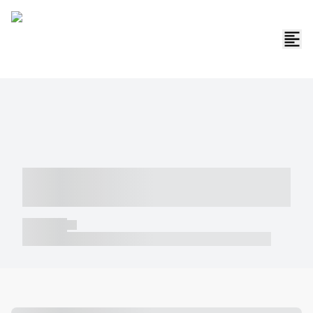
----- ----- -- ------ ---- ---- -- ----- -----
----- --- ------
----- -----
----- ----- -- ------ ---- ---- -- ----- ----- ----- --- ------