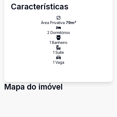
Características
Área Privativa
79
m²
2
Dormitório
s
1
Banheiro
1
Suíte
1
Vaga
Mapa do imóvel