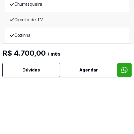
Churrasqueira
Circuito de TV
Cozinha
Espaco Gourmet
R$ 4.700,00
/ mês
Gas Central
Dúvidas
Agendar
Jardim
Piscina Adulto
Playground
Portaria 24h