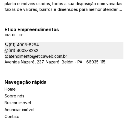
planta e imóveis usados, todos a sua disposição com variadas
faixas de valores, bairros e dimensões para melhor atender as
suas necessidades e anseios. Ao nos procurar, nossos
corretores – credenciados ao CRECI-PA: 001-J – estarão
sempre prontos para responder-lhe todas as suas dúvidas
Ética Empreendimentos
sobre casas, apartamentos, terrenos, salas comerciais e
CRECI:
001-J
outros produtos imobiliários.
(91) 4008-8284
(91) 4008-8282
atendimento@eticaweb.com.br
Avenida Nazaré, 237, Nazaré, Belém - PA - 66035-115
Navegação rápida
Home
Sobre nós
Buscar imóvel
Anunciar imóvel
Contato