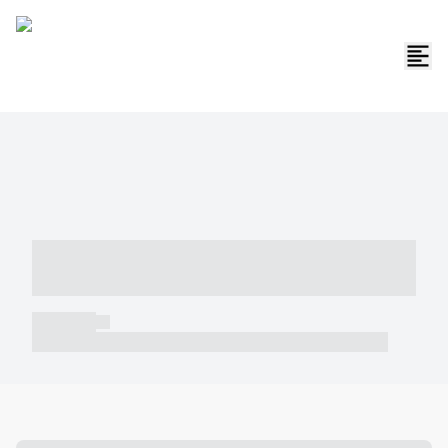
----- ----- -- ------ ---- ---- -- ----- -----
----- --- ------
----- -----
----- ----- -- ------ ---- ---- -- ----- ----- ----- --- ------