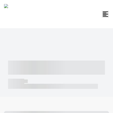
----- ----- -- ------ ---- ---- -- ----- -----
----- --- ------
----- -----
----- ----- -- ------ ---- ---- -- ----- ----- ----- --- ------