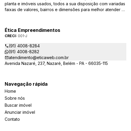
planta e imóveis usados, todos a sua disposição com variadas
faixas de valores, bairros e dimensões para melhor atender as
suas necessidades e anseios. Ao nos procurar, nossos
corretores – credenciados ao CRECI-PA: 001-J – estarão
sempre prontos para responder-lhe todas as suas dúvidas
Ética Empreendimentos
sobre casas, apartamentos, terrenos, salas comerciais e
CRECI:
001-J
outros produtos imobiliários.
(91) 4008-8284
(91) 4008-8282
atendimento@eticaweb.com.br
Avenida Nazaré, 237, Nazaré, Belém - PA - 66035-115
Navegação rápida
Home
Sobre nós
Buscar imóvel
Anunciar imóvel
Contato