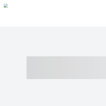
----- ----- -- -
- ------