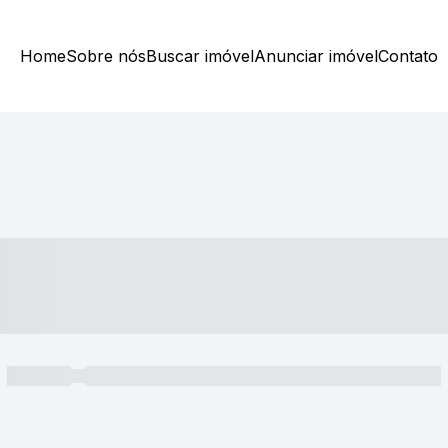
Home
Sobre nós
Buscar imóvel
Anunciar imóvel
Contato
----- ---- ---- -- ----
----- -----
----- ----- -- ------ ---- ---- -- ----- ----- ----- --- ------