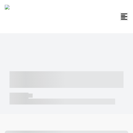
----- ----- -- ------ ---- ---- -- ----- -----
----- --- ------
----- -----
----- ----- -- ------ ---- ---- -- ----- ----- ----- --- ------