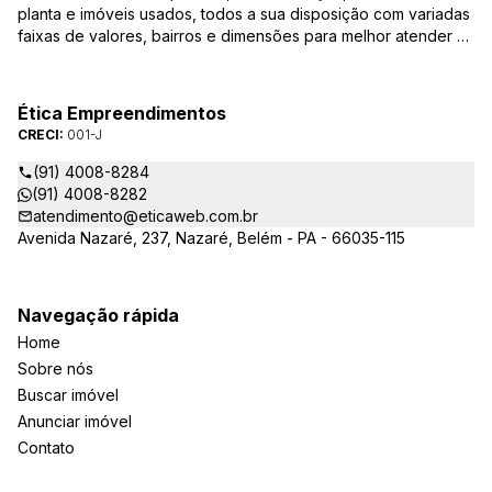
planta e imóveis usados, todos a sua disposição com variadas
faixas de valores, bairros e dimensões para melhor atender as
suas necessidades e anseios. Ao nos procurar, nossos
corretores – credenciados ao CRECI-PA: 001-J – estarão
sempre prontos para responder-lhe todas as suas dúvidas
Ética Empreendimentos
sobre casas, apartamentos, terrenos, salas comerciais e
CRECI:
001-J
outros produtos imobiliários.
(91) 4008-8284
(91) 4008-8282
atendimento@eticaweb.com.br
Avenida Nazaré, 237, Nazaré, Belém - PA - 66035-115
Navegação rápida
Home
Sobre nós
Buscar imóvel
Anunciar imóvel
Contato