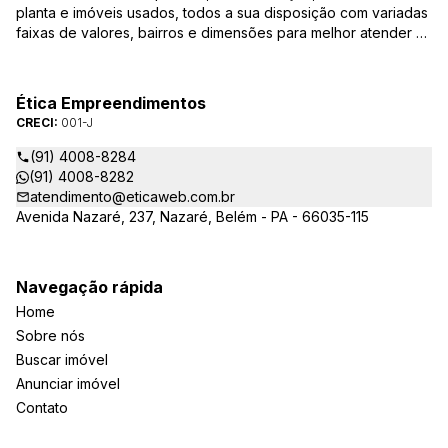
planta e imóveis usados, todos a sua disposição com variadas
faixas de valores, bairros e dimensões para melhor atender as
suas necessidades e anseios. Ao nos procurar, nossos
corretores – credenciados ao CRECI-PA: 001-J – estarão
sempre prontos para responder-lhe todas as suas dúvidas
Ética Empreendimentos
sobre casas, apartamentos, terrenos, salas comerciais e
CRECI:
001-J
outros produtos imobiliários.
(91) 4008-8284
(91) 4008-8282
atendimento@eticaweb.com.br
Avenida Nazaré, 237, Nazaré, Belém - PA - 66035-115
Navegação rápida
Home
Sobre nós
Buscar imóvel
Anunciar imóvel
Contato