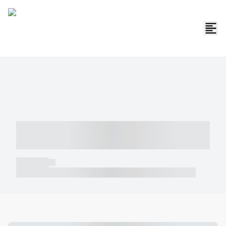
----- ----- -- ------ ---- ---- -- ----- -----
----- --- ------
----- -----
----- ----- -- ------ ---- ---- -- ----- ----- ----- --- ------