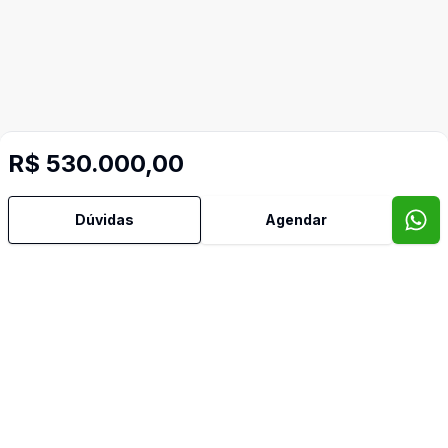
R$ 530.000,00
Mais informações
Dúvidas
Agendar
Area Servico
Circuito de TV
Cozinha
Jardim