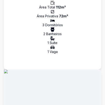
Área Total
112
m²
Área Privativa
72
m²
3
Dormitório
s
2
Banheiro
s
1
Suíte
1
Vaga