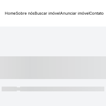
Home
Sobre nós
Buscar imóvel
Anunciar imóvel
Contato
----- ---- ---- -- ----
----- -----
----- ----- -- ------ ---- ---- -- ----- ----- ----- --- ------