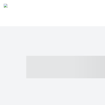
----- ----- -- -
- ------