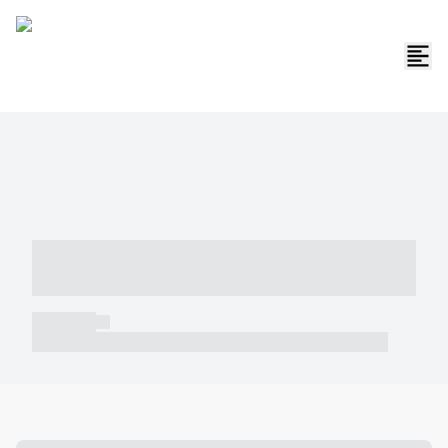
----- ----- -- ------ ---- ---- -- ----- -----
----- --- ------
----- -----
----- ----- -- ------ ---- ---- -- ----- ----- ----- --- ------