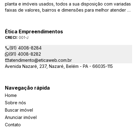
planta e imóveis usados, todos a sua disposição com variadas
faixas de valores, bairros e dimensões para melhor atender as
suas necessidades e anseios. Ao nos procurar, nossos
corretores – credenciados ao CRECI-PA: 001-J – estarão
sempre prontos para responder-lhe todas as suas dúvidas
Ética Empreendimentos
sobre casas, apartamentos, terrenos, salas comerciais e
CRECI:
001-J
outros produtos imobiliários.
(91) 4008-8284
(91) 4008-8282
atendimento@eticaweb.com.br
Avenida Nazaré, 237, Nazaré, Belém - PA - 66035-115
Navegação rápida
Home
Sobre nós
Buscar imóvel
Anunciar imóvel
Contato