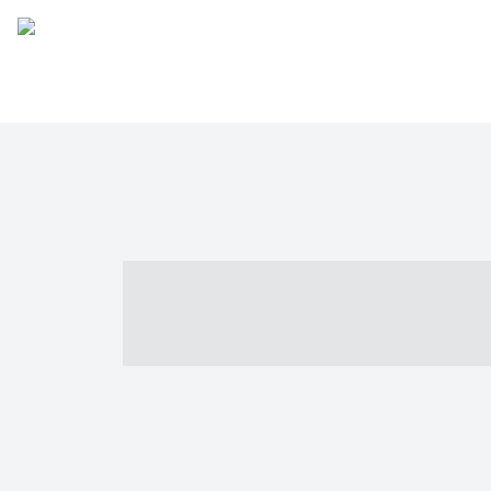
----- ----- -- -
- ------