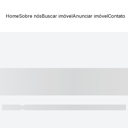
Home
Sobre nós
Buscar imóvel
Anunciar imóvel
Contato
----- ---- ---- -- ----
----- -----
----- ----- -- ------ ---- ---- -- ----- ----- ----- --- ------