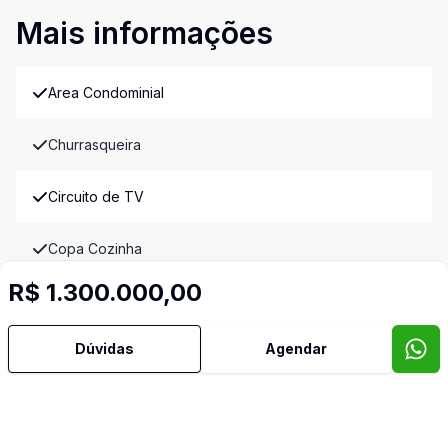
Mais informações
Area Condominial
Churrasqueira
Circuito de TV
Copa Cozinha
R$ 1.300.000,00
Cozinha
Dúvidas
Agendar
Espaco Gourmet
Estar Intimo