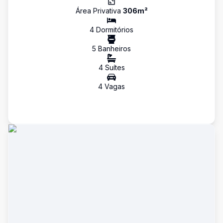
Área Privativa
306
m²
4
Dormitório
s
5
Banheiro
s
4
Suíte
s
4
Vaga
s