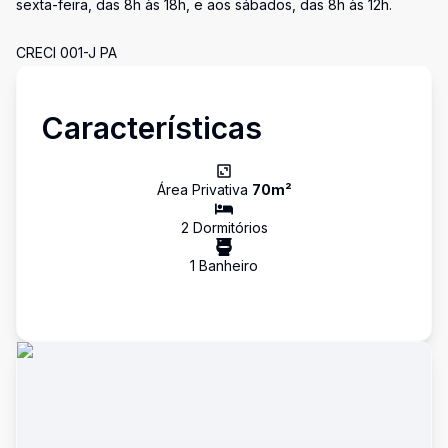
sexta-feira, das 8h às 18h, e aos sábados, das 8h às 12h.
CRECI 001-J PA
Características
Área Privativa
70
m²
2
Dormitório
s
1
Banheiro