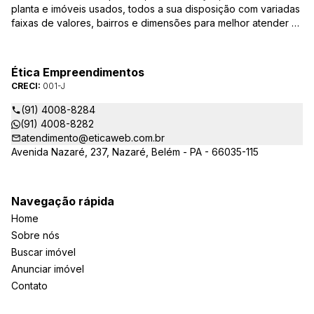
planta e imóveis usados, todos a sua disposição com variadas
faixas de valores, bairros e dimensões para melhor atender as
suas necessidades e anseios. Ao nos procurar, nossos
corretores – credenciados ao CRECI-PA: 001-J – estarão
sempre prontos para responder-lhe todas as suas dúvidas
Ética Empreendimentos
sobre casas, apartamentos, terrenos, salas comerciais e
CRECI:
001-J
outros produtos imobiliários.
(91) 4008-8284
(91) 4008-8282
atendimento@eticaweb.com.br
Avenida Nazaré, 237, Nazaré, Belém - PA - 66035-115
Navegação rápida
Home
Sobre nós
Buscar imóvel
Anunciar imóvel
Contato