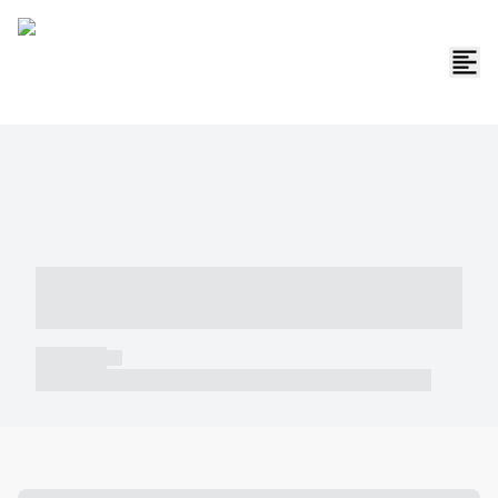
----- ----- -- ------ ---- ---- -- ----- -----
----- --- ------
----- -----
----- ----- -- ------ ---- ---- -- ----- ----- ----- --- ------