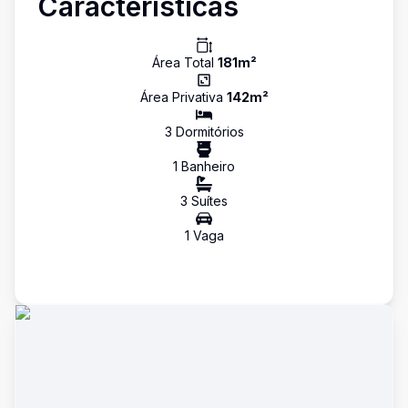
Características
Área Total
181
m²
Área Privativa
142
m²
3
Dormitório
s
1
Banheiro
3
Suíte
s
1
Vaga