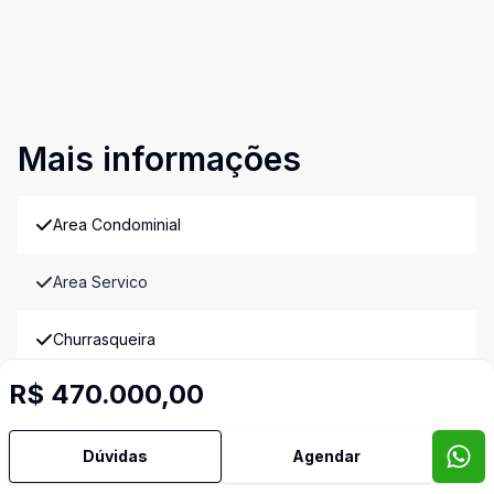
Mais informações
Area Condominial
Area Servico
Churrasqueira
R$ 470.000,00
Cozinha
Espaco Gourmet
Dúvidas
Agendar