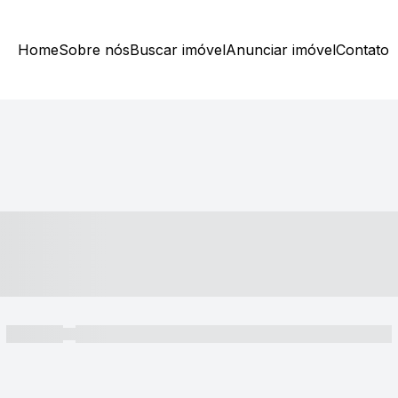
Home
Sobre nós
Buscar imóvel
Anunciar imóvel
Contato
----- ---- ---- -- ----
----- -----
----- ----- -- ------ ---- ---- -- ----- ----- ----- --- ------