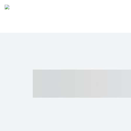
----- ----- -- -
- ------