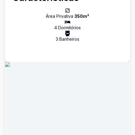
Área Privativa
350
m²
4
Dormitório
s
3
Banheiro
s