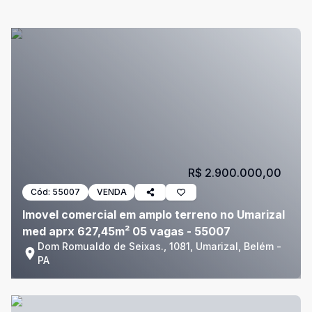
R$ 2.900.000,00
Cód:
55007
VENDA
Imovel comercial em amplo terreno no Umarizal
med aprx 627,45m² 05 vagas - 55007
Dom Romualdo de Seixas., 1081, Umarizal, Belém -
PA