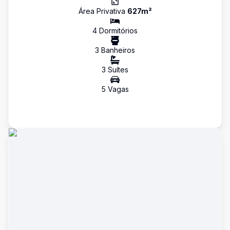
Área Privativa
627
m²
4
Dormitório
s
3
Banheiro
s
3
Suíte
s
5
Vaga
s