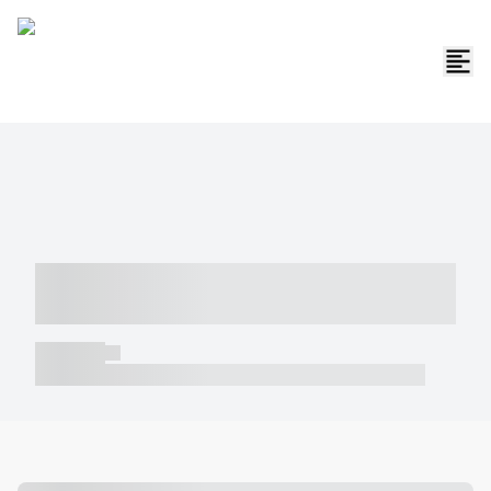
----- ----- -- ------ ---- ---- -- ----- -----
----- --- ------
----- -----
----- ----- -- ------ ---- ---- -- ----- ----- ----- --- ------