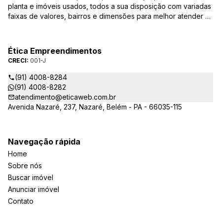
planta e imóveis usados, todos a sua disposição com variadas
faixas de valores, bairros e dimensões para melhor atender as
suas necessidades e anseios. Ao nos procurar, nossos
corretores – credenciados ao CRECI-PA: 001-J – estarão
sempre prontos para responder-lhe todas as suas dúvidas
Ética Empreendimentos
sobre casas, apartamentos, terrenos, salas comerciais e
CRECI:
001-J
outros produtos imobiliários.
(91) 4008-8284
(91) 4008-8282
atendimento@eticaweb.com.br
Avenida Nazaré, 237, Nazaré, Belém - PA - 66035-115
Navegação rápida
Home
Sobre nós
Buscar imóvel
Anunciar imóvel
Contato