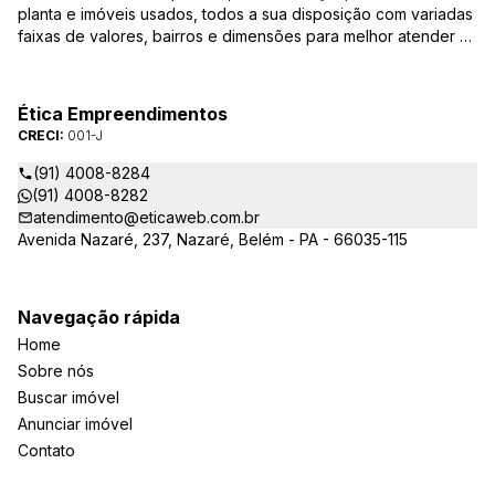
planta e imóveis usados, todos a sua disposição com variadas
faixas de valores, bairros e dimensões para melhor atender as
suas necessidades e anseios. Ao nos procurar, nossos
corretores – credenciados ao CRECI-PA: 001-J – estarão
sempre prontos para responder-lhe todas as suas dúvidas
Ética Empreendimentos
sobre casas, apartamentos, terrenos, salas comerciais e
CRECI:
001-J
outros produtos imobiliários.
(91) 4008-8284
(91) 4008-8282
atendimento@eticaweb.com.br
Avenida Nazaré, 237, Nazaré, Belém - PA - 66035-115
Navegação rápida
Home
Sobre nós
Buscar imóvel
Anunciar imóvel
Contato