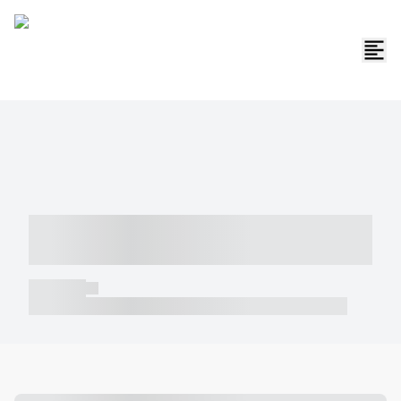
----- ----- -- ------ ---- ---- -- ----- -----
----- --- ------
----- -----
----- ----- -- ------ ---- ---- -- ----- ----- ----- --- ------