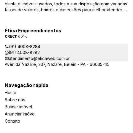
planta e imóveis usados, todos a sua disposição com variadas
faixas de valores, bairros e dimensões para melhor atender as
suas necessidades e anseios. Ao nos procurar, nossos
corretores – credenciados ao CRECI-PA: 001-J – estarão
sempre prontos para responder-lhe todas as suas dúvidas
Ética Empreendimentos
sobre casas, apartamentos, terrenos, salas comerciais e
CRECI:
001-J
outros produtos imobiliários.
(91) 4008-8284
(91) 4008-8282
atendimento@eticaweb.com.br
Avenida Nazaré, 237, Nazaré, Belém - PA - 66035-115
Navegação rápida
Home
Sobre nós
Buscar imóvel
Anunciar imóvel
Contato