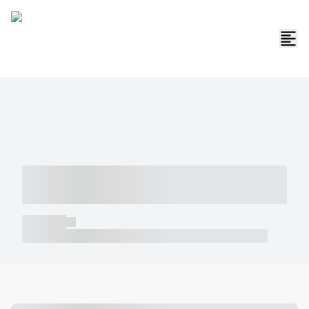
----- ----- -- ------ ---- ---- -- ----- -----
----- --- ------
----- -----
----- ----- -- ------ ---- ---- -- ----- ----- ----- --- ------