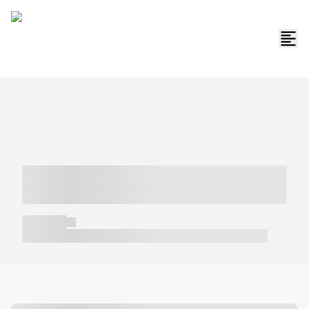
----- ----- -- ------ ---- ---- -- ----- -----
----- --- ------
----- -----
----- ----- -- ------ ---- ---- -- ----- ----- ----- --- ------