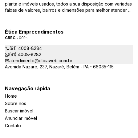
planta e imóveis usados, todos a sua disposição com variadas
faixas de valores, bairros e dimensões para melhor atender as
suas necessidades e anseios. Ao nos procurar, nossos
corretores – credenciados ao CRECI-PA: 001-J – estarão
sempre prontos para responder-lhe todas as suas dúvidas
Ética Empreendimentos
sobre casas, apartamentos, terrenos, salas comerciais e
CRECI:
001-J
outros produtos imobiliários.
(91) 4008-8284
(91) 4008-8282
atendimento@eticaweb.com.br
Avenida Nazaré, 237, Nazaré, Belém - PA - 66035-115
Navegação rápida
Home
Sobre nós
Buscar imóvel
Anunciar imóvel
Contato