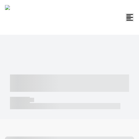
----- ----- -- ------ ---- ---- -- ----- -----
----- --- ------
----- -----
----- ----- -- ------ ---- ---- -- ----- ----- ----- --- ------