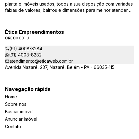
planta e imóveis usados, todos a sua disposição com variadas
faixas de valores, bairros e dimensões para melhor atender as
suas necessidades e anseios. Ao nos procurar, nossos
corretores – credenciados ao CRECI-PA: 001-J – estarão
sempre prontos para responder-lhe todas as suas dúvidas
Ética Empreendimentos
sobre casas, apartamentos, terrenos, salas comerciais e
CRECI:
001-J
outros produtos imobiliários.
(91) 4008-8284
(91) 4008-8282
atendimento@eticaweb.com.br
Avenida Nazaré, 237, Nazaré, Belém - PA - 66035-115
Navegação rápida
Home
Sobre nós
Buscar imóvel
Anunciar imóvel
Contato