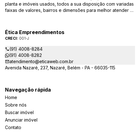
planta e imóveis usados, todos a sua disposição com variadas
faixas de valores, bairros e dimensões para melhor atender as
suas necessidades e anseios. Ao nos procurar, nossos
corretores – credenciados ao CRECI-PA: 001-J – estarão
sempre prontos para responder-lhe todas as suas dúvidas
Ética Empreendimentos
sobre casas, apartamentos, terrenos, salas comerciais e
CRECI:
001-J
outros produtos imobiliários.
(91) 4008-8284
(91) 4008-8282
atendimento@eticaweb.com.br
Avenida Nazaré, 237, Nazaré, Belém - PA - 66035-115
Navegação rápida
Home
Sobre nós
Buscar imóvel
Anunciar imóvel
Contato