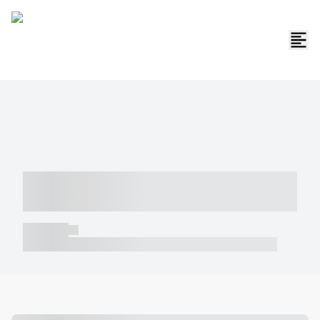
----- ----- -- ------ ---- ---- -- ----- -----
----- --- ------
----- -----
----- ----- -- ------ ---- ---- -- ----- ----- ----- --- ------