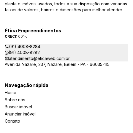
planta e imóveis usados, todos a sua disposição com variadas
faixas de valores, bairros e dimensões para melhor atender as
suas necessidades e anseios. Ao nos procurar, nossos
corretores – credenciados ao CRECI-PA: 001-J – estarão
sempre prontos para responder-lhe todas as suas dúvidas
Ética Empreendimentos
sobre casas, apartamentos, terrenos, salas comerciais e
CRECI:
001-J
outros produtos imobiliários.
(91) 4008-8284
(91) 4008-8282
atendimento@eticaweb.com.br
Avenida Nazaré, 237, Nazaré, Belém - PA - 66035-115
Navegação rápida
Home
Sobre nós
Buscar imóvel
Anunciar imóvel
Contato