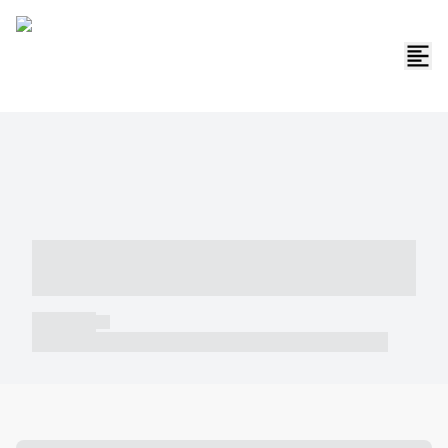
----- ----- -- ------ ---- ---- -- ----- -----
----- --- ------
----- -----
----- ----- -- ------ ---- ---- -- ----- ----- ----- --- ------