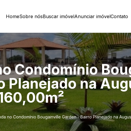
Home
Sobre nós
Buscar imóvel
Anunciar imóvel
Contato
no Condomínio Boug
ro Planejado na Aug
 160,00m²
nda no Condomínio Bougainville Garden - Bairro Planejado na Augu