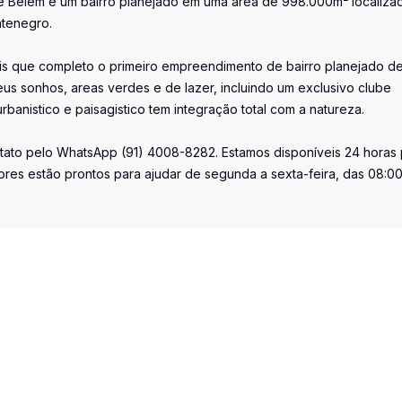
le Belém é um bairro planejado em uma área de 998.000m² localiza
ntenegro.
is que completo o primeiro empreendimento de bairro planejado d
us sonhos, areas verdes e de lazer, incluindo um exclusivo clube
banistico e paisagistico tem integração total com a natureza.
tato pelo WhatsApp (91) 4008-8282. Estamos disponíveis 24 horas 
tores estão prontos para ajudar de segunda a sexta-feira, das 08:0