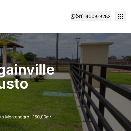
(91) 4008-8282
ainville
usto
sto Montenegro | 160,00m²