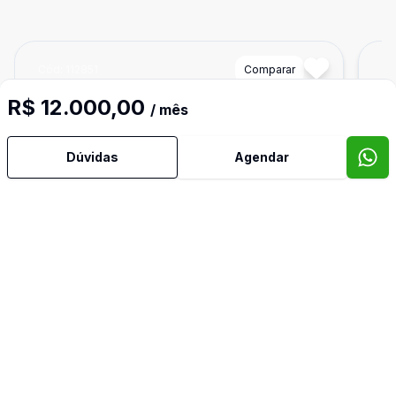
Cód:
112851
Comparar
Có
R$ 12.000,00
/ mês
Dúvidas
Agendar
Ban
1
26
m²